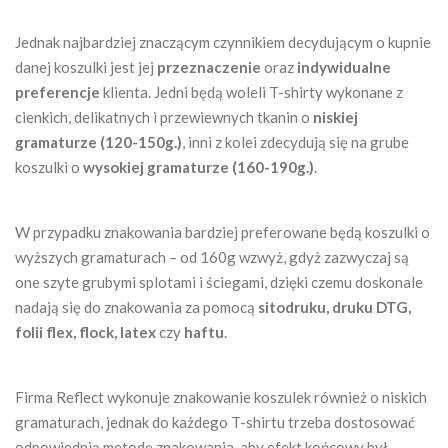
Jednak najbardziej znaczącym czynnikiem decydującym o kupnie
danej koszulki jest jej
przeznaczenie
oraz
indywidualne
preferencje
klienta. Jedni będą woleli T-shirty wykonane z
cienkich, delikatnych i przewiewnych tkanin o
niskiej
gramaturze (120-150g.)
, inni z kolei zdecydują się na grube
koszulki o
wysokiej gramaturze (160-190g.)
.
W przypadku znakowania bardziej preferowane będą koszulki o
wyższych gramaturach – od 160g wzwyż, gdyż zazwyczaj są
one szyte grubymi splotami i ściegami, dzięki czemu doskonale
nadają się do znakowania za pomocą
sitodruku, druku DTG,
folii flex, flock, latex
czy
haftu
.
Firma Reflect wykonuje znakowanie koszulek również o niskich
gramaturach, jednak do każdego T-shirtu trzeba dostosować
odpowiednią metodę znakowania, aby efekt końcowy był