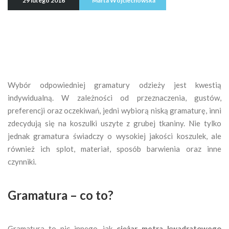
29 lutego 2016
Marta Wojciechowska
Wybór odpowiedniej gramatury odzieży jest kwestią
indywidualną. W zależności od przeznaczenia, gustów,
preferencji oraz oczekiwań, jedni wybiorą niską gramaturę, inni
zdecydują się na koszulki uszyte z grubej tkaniny. Nie tylko
jednak gramatura świadczy o wysokiej jakości koszulek, ale
również ich splot, materiał, sposób barwienia oraz inne
czynniki.
Gramatura – co to?
Gramatura to nic innego, jak
ciężar metra kwadratowego