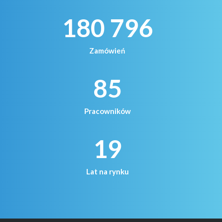
180 796
Zamówień
85
Pracowników
19
Lat na rynku