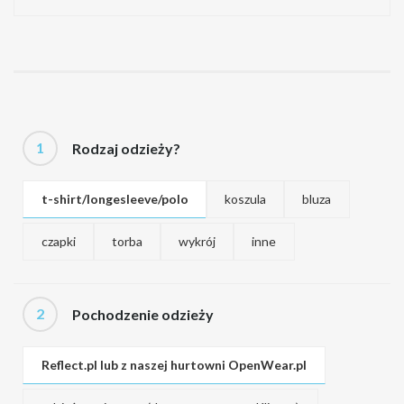
1
Rodzaj odzieży?
t-shirt/longesleeve/polo
koszula
bluza
czapki
torba
wykrój
inne
2
Pochodzenie odzieży
Reflect.pl lub z naszej hurtowni OpenWear.pl