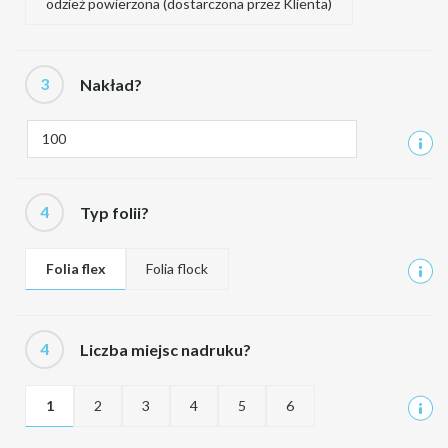
odzież powierzona (dostarczona przez Klienta)
3
Nakład?
4
Typ folii?
Folia flex
Folia flock
4
Liczba miejsc nadruku?
1
2
3
4
5
6