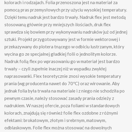
kolorach i rodzajach. Folia przenoszona jest na materiał za
pomocą pras przemysłowych przy użyciu wysokiej temperatury.
Dzięki temu nadruk jest bardzo trwały. Nadruk flex jest metodą
stosowaną głównie przy mniejszych ilościach, druk flex
sprawdza się bowiem przy wykonywaniu nadruków już od jednej
sztuki. Projekt przygotowywany jest w formie wektorowej i
przekazywany do plotera tnącego w odbiciu lustrzanym, który
wycina go ze specjalnej gładkiej folii o jednolitym kolorze.
Nadruk folią flex po wprasowaniu go w materiał jest bardzo
trwały – czyli zupełnie inaczej niż w wypadku zwykłej
naprasowanki. Flex teoretycznie znosi wysokie temperatury
prania (wg producenta nawet do 70ºC) oraz wirowanie. Aby
jednak folia była trwała na materiale i z niego nie schodziła po
pewnym czasie, należy stosować zasady prania odzieży z
nadrukiem. W naszej ofercie, poza foliami w standardowych
kolorach, znajdują się również folie flex ozdobne z różnymi
efektami: brokatowym, złotym i srebrnym, matowym,
odblaskowym. Folie flex można stosować na dowolnych