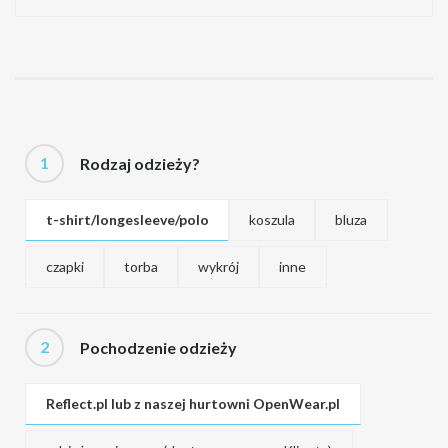
1
Rodzaj odzieży?
t-shirt/longesleeve/polo
koszula
bluza
czapki
torba
wykrój
inne
2
Pochodzenie odzieży
Reflect.pl lub z naszej hurtowni OpenWear.pl