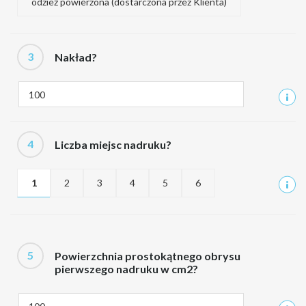
odzież powierzona (dostarczona przez Klienta)
3
Nakład?
4
Liczba miejsc nadruku?
1
2
3
4
5
6
5
Powierzchnia prostokątnego obrysu
pierwszego nadruku w cm2?