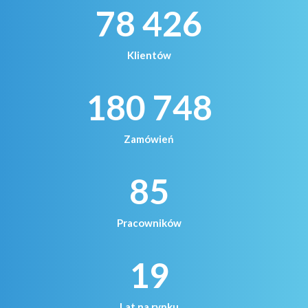
78 426
Klientów
180 748
Zamówień
85
Pracowników
19
Lat na rynku