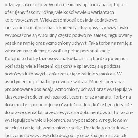
odzieży i akcesoriów. W ofercie mamy np. torby na laptopa –
oferujemy fasony różnej wielkości w wielu wariantach
kolorystycznych. Większość modeli posiada dodatkowe
kieszenie na multimedia, dokumenty, długopisy czy wizytówki.
Wyposażone są w solidny często podwójny zamek, regulowany
pasek na ramię oraz wzmocniony uchwyt. Taka torba na ramię z
własnym nadrukiem pozwoli na pełną personalizację.
Kolejne to torby biznesowe na kółkach – są bardzo pojemne i
posiadają wiele kieszeni, doskonale sprawdzą się podczas
podróży służbowych, zmieszczą się w kabinie samolotu. W
asortymencie posiadamy również walizki. Modele przez nas
proponowane posiadają wzmocniony uchwyt oraz występują w
klasycznych odcieniach szarości, czerni oraz granatu. Torby na
dokumenty – proponujemy również modele, które będą idealnie
do przewożenia lub przechowywania dokumentów. Są to fasony
występujące w wielu kolorach, są wyposażone w regulowany
pasek na ramię lub wzmocnioną rączkę. Posiadają dodatkowe
kieszenie na wizytówki lub długopisy oraz zapięcie na zamek