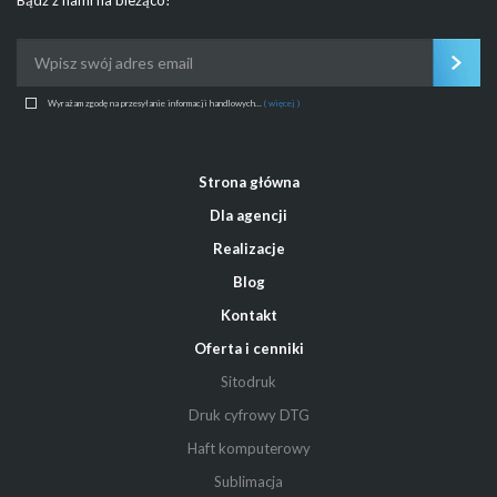
Bądź z nami na bieżąco!
Wyrażam zgodę na przesyłanie informacji handlowych...
( więcej )
Strona główna
Dla agencji
Realizacje
Blog
Kontakt
Oferta i cenniki
Sitodruk
Druk cyfrowy DTG
Haft komputerowy
Sublimacja