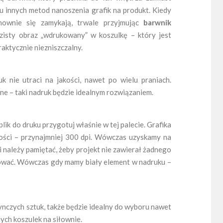
u innych metod nanoszenia grafik na produkt. Kiedy
onownie się zamykają, trwale przyjmując
barwnik
isty obraz „wdrukowany” w koszulkę – który jest
raktycznie niezniszczalny.
k nie utraci na jakości, nawet po wielu praniach.
e – taki nadruk będzie idealnym rozwiązaniem.
k do druku przygotuj właśnie w tej palecie. Grafika
ości – przynajmniej 300 dpi. Wówczas uzyskamy na
 należy pamiętać, żeby projekt nie zawierał żadnego
kować. Wówczas gdy mamy biały element w nadruku –
ynczych sztuk, także będzie idealny do wyboru nawet
ych koszulek na siłownie.