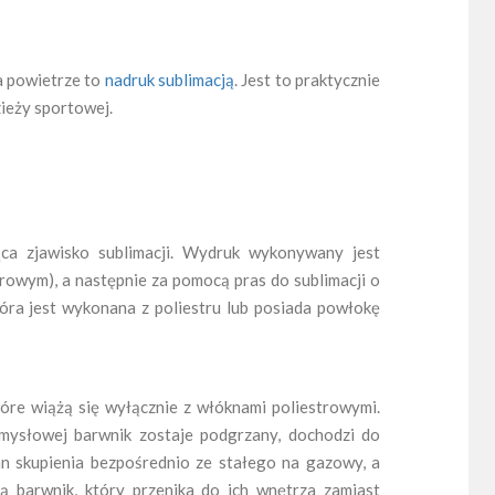
a powietrze to
nadruk sublimacją
. Jest to praktycznie
zieży sportowej.
ca zjawisko sublimacji. Wydruk wykonywany jest
erowym), a następnie za pomocą pras do sublimacji o
óra jest wykonana z poliestru lub posiada powłokę
tóre wiążą się wyłącznie z włóknami poliestrowymi.
emysłowej barwnik zostaje podgrzany, dochodzi do
n skupienia bezpośrednio ze stałego na gazowy, a
ją barwnik, który przenika do ich wnętrza zamiast