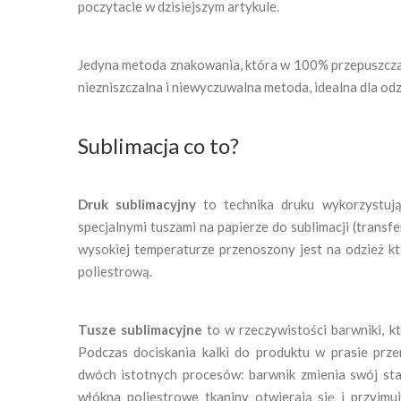
poczytacie w dzisiejszym artykule.
Jedyna metoda znakowania, która w 100% przepuszcz
niezniszczalna i niewyczuwalna metoda, idealna dla od
Sublimacja co to?
Druk sublimacyjny
to technika druku wykorzystują
specjalnymi tuszami na papierze do sublimacji (transf
wysokiej temperaturze przenoszony jest na odzież kt
poliestrową.
Tusze sublimacyjne
to w rzeczywistości barwniki, k
Podczas dociskania kalki do produktu w prasie prz
dwóch istotnych procesów: barwnik zmienia swój sta
włókna poliestrowe tkaniny otwierają się i przyjmu