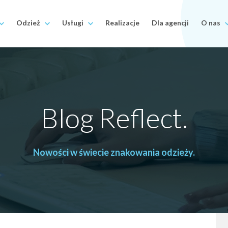
Odzież
Usługi
Realizacje
Dla agencji
O nas
Blog Reflect.
Nowości w świecie znakowania odzieży.