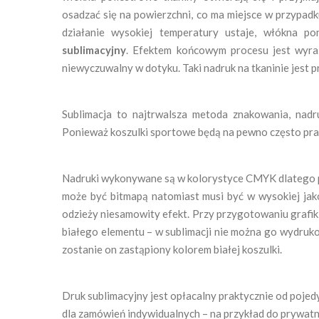
osadzać się na powierzchni, co ma miejsce w przypadk
działanie wysokiej temperatury ustaje, włókna p
sublimacyjny
. Efektem końcowym procesu jest wyraz
niewyczuwalny w dotyku. Taki nadruk na tkaninie jest p
Sublimacja to najtrwalsza metoda znakowania, nadru
Ponieważ koszulki sportowe będą na pewno często pran
Nadruki wykonywane są w kolorystyce CMYK dlatego pli
może być bitmapą natomiast musi być w wysokiej jak
odzieży niesamowity efekt. Przy przygotowaniu grafiki
białego elementu – w sublimacji nie można go wydru
zostanie on zastąpiony kolorem białej koszulki.
Druk sublimacyjny jest opłacalny praktycznie od pojed
dla zamówień indywidualnych – na przykład do prywatn