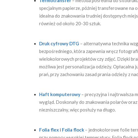
Termotransfer
– metoda pośrednia do sitodruku
specjalnym papierze, później transferowane na
idealna do znakowania trudniej dostępnych miejs
również od około 20-30 sztuk.
Druk cyfrowy DTG
– alternatywna technika wzg
bezpośredniego, która zapewnia wręcz fotografic
wielokolorowych projektów czy zdjęć. Dzięki br
możliwa jest personalizacja odzieży. Opłacalna j
prań, przy zachowaniu zasad prania odzieży z na
Haft komputerowy
– precyzyjna i najtrwalsza 
wygląd. Doskonały do znakowania polarów oraz k
niezniszczalny, więc posłuży na długo.
Folia flex
i
Folia flock
– jednokolorowe folie te
przy pomocy wysokiej temperatury. Folia flock 