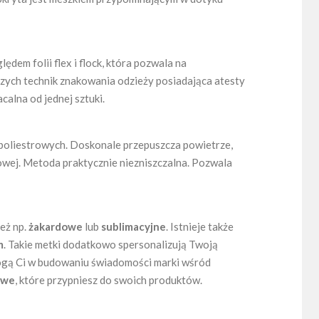
dem folii flex i flock, która pozwala na
zych technik znakowania odzieży posiadająca atesty
alna od jednej sztuki.
poliestrowych. Doskonale przepuszcza powietrze,
owej. Metoda praktycznie niezniszczalna. Pozwala
eż np.
żakardowe
lub
sublimacyjne
. Istnieje także
m
. Takie metki dodatkowo spersonalizują Twoją
mogą Ci w budowaniu świadomości marki wśród
owe
, które przypniesz do swoich produktów.