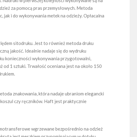
. Nadruki w pierwszej kolejności wykonywane są na
 odzież za pomocą pras przemysłowych. Metoda
c, jak i do wykonywania metek na odzieży. Opłacalna
lędem sitodruku. Jest to również metoda druku
zną jakość. Idealnie nadaje się do wydruku
aku konieczności wykonywania przygotowalni,
uż od 1 sztuki. Trwałość oceniana jest na około 150
drukiem.
metoda znakowania, która nadaje ubraniom elegancki
oszul czy ręczników. Haft jest praktycznie
rmotransferowe wgrzewane bezpośrednio na odzież
pokryta jest meszkiem przypominającym w dotyku