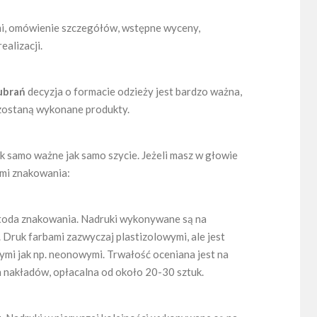
ami, omówienie szczegółów, wstępne wyceny,
alizacji.
ubrań
decyzja o formacie odzieży jest bardzo ważna,
 zostaną wykonane produkty.
k samo ważne jak samo szycie. Jeżeli masz w głowie
ami znakowania:
etoda znakowania. Nadruki wykonywane są na
 Druk farbami zazwyczaj plastizolowymi, ale jest
ymi jak np. neonowymi. Trwałość oceniana jest na
 nakładów, opłacalna od około 20-30 sztuk.