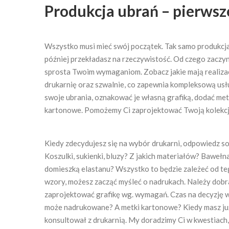
Produkcja ubrań – pierwsz
Wszystko musi mieć swój początek. Tak samo produkcja
później przekładasz na rzeczywistość. Od czego zaczyn
sprosta Twoim wymaganiom. Zobacz jakie mają realizacj
drukarnię oraz szwalnie, co zapewnia kompleksową usł
swoje ubrania, oznakować je własną grafiką, dodać met
kartonowe. Pomożemy Ci zaprojektować Twoją kolekcj
Kiedy zdecydujesz się na wybór drukarni, odpowiedz so
Koszulki, sukienki, bluzy? Z jakich materiałów? Bawełn
domieszką elastanu? Wszystko to będzie zależeć od teg
wzory, możesz zacząć myśleć o nadrukach. Należy dob
zaprojektować grafikę wg. wymagań. Czas na decyzję w
może nadrukowane? A metki kartonowe? Kiedy masz już 
konsultował z drukarnią. My doradzimy Ci w kwestiach,