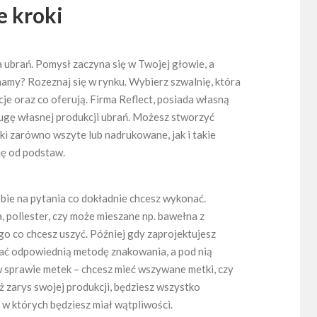
e kroki
 ubrań. Pomysł zaczyna się w Twojej głowie, a
amy? Rozeznaj się w rynku. Wybierz szwalnię, która
e oraz co oferują. Firma Reflect, posiada własną
ugę własnej produkcji ubrań. Możesz stworzyć
ki zarówno wszyte lub nadrukowane, jak i takie
ę od podstaw.
bie na pytania co dokładnie chcesz wykonać.
a, poliester, czy może mieszane np. bawełna z
o co chcesz uszyć. Później gdy zaprojektujesz
rać odpowiednią metodę znakowania, a pod nią
 sprawie metek – chcesz mieć wszywane metki, czy
zarys swojej produkcji, będziesz wszystko
 w których będziesz miał wątpliwości.