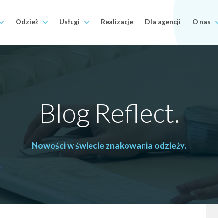
Odzież
Usługi
Realizacje
Dla agencji
O nas
Blog Reflect.
Nowości w świecie znakowania odzieży.