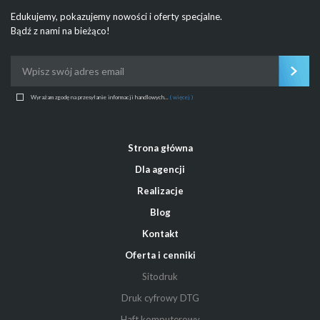
Edukujemy, pokazujemy nowości i oferty specjalne.
Bądź z nami na bieżąco!
Wyrażam zgodę na przesyłanie informacji handlowych...
( więcej )
Strona główna
Dla agencji
Realizacje
Blog
Kontakt
Oferta i cenniki
Sitodruk
Druk cyfrowy DTG
Haft komputerowy