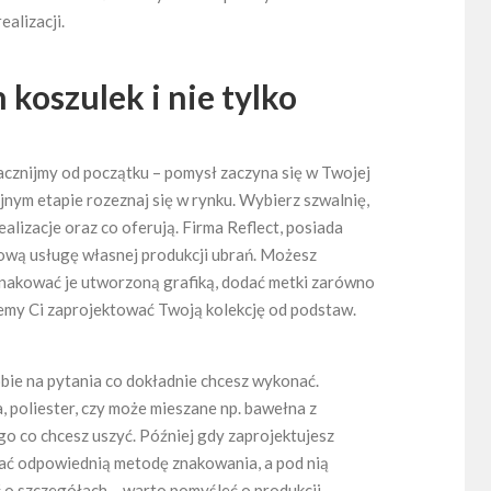
ealizacji.
koszulek i nie tylko
acznijmy od początku – pomysł zaczyna się w Twojej
jnym etapie rozeznaj się w rynku. Wybierz szwalnię,
lizacje oraz co oferują. Firma Reflect, posiada
ową usługę własnej produkcji ubrań. Możesz
znakować je utworzoną grafiką, dodać metki zarówno
emy Ci zaprojektować Twoją kolekcję od podstaw.
bie na pytania co dokładnie chcesz wykonać.
a, poliester, czy może mieszane np. bawełna z
o co chcesz uszyć. Później gdy zaprojektujesz
rać odpowiednią metodę znakowania, a pod nią
o szczegółach – warto pomyśleć o produkcji