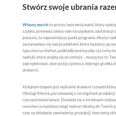
Stwórz swoje ubrania raze
Własny merch
to proces tworzenia marki, który należy
szybko, ponieważ zależy nam na uzyskaniu zaufania pr
pomysłu, to najważniejszy punkt programu. Musisz zad
zastanawiasz się nad produktami, które będziesz sprzed
typu etui na telefon, podkładki pod myszkę czy torby 
nadruki, które znajdą się na odzieży – muszą być to Two
zaprojektować, skorzystaj z pomocy dobrego grafika, 
drukarnii.
Kolejnym etapem jest wybranie drukarni i szwalni która
Obsługi Klienta, porozmawiaj o szczegółach produkcji
rzeczach/materiałach. Dowiedz się o terminach realiza
reascherczu będziesz mógł wybrać idealną do Twoich p
czas na składanie zamówienia, produkcji, tworzenia sk