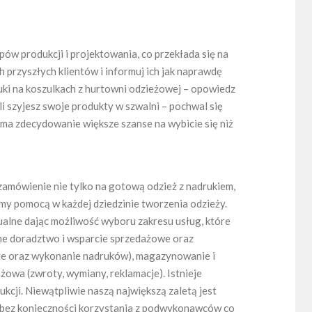
pów produkcji i projektowania, co przekłada się na
 przyszłych klientów i informuj ich jak naprawdę
ki na koszulkach z hurtowni odzieżowej – opowiedz
eli szyjesz swoje produkty w szwalni – pochwal się
 ma zdecydowanie większe szanse na wybicie się niż
 zamówienie nie tylko na gotową odzież z nadrukiem,
my pomocą w każdej dziedzinie tworzenia odzieży.
alne dając możliwość wyboru zakresu usług, które
ne doradztwo i wsparcie sprzedażowe oraz
cie oraz wykonanie nadruków), magazynowanie i
żowa (zwroty, wymiany, reklamacje). Istnieje
kcji. Niewątpliwie naszą największą zaletą jest
 bez konieczności korzystania z podwykonawców co