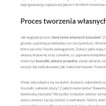
daje gwarancję najwyższej jakości i krótkich terminów r
Proces tworzenia własnych 
Jak wygląda proces
tworzenia własnych koszulek
? Z
głowie, a później przekładasz na rzeczywistość. W kole
która sprosta Twoim wymaganiom. Zobacz jakie mają rea
własną drukarnię oraz szwalnie, co zapewnia kompleks
stworzyć
koszulki, własne projekty,
swoje ubrania, o
wszyte lub nadrukowane, jak i takie kartonowe. Pomoż
Kiedy zdecydujesz się na wybór drukarni, odpowiedz so
Koszulki, sukienki, bluzy? Z jakich materiałów? Bawełn
domieszką elastanu? Wszystko to będzie zależeć od teg
wzory, możesz zacząć myśleć o nadrukach. Należy dob
zaprojektować grafikę wg. wymagań. Czas zdecydować 