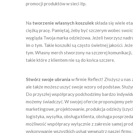
promocji produktów w sieci itp.
Na
tworzenie własnych koszulek
składa się wiele
eta
ciężką pracę. Pamiętaj, żeby być szczerym wobec swoich
wygląda Twoja marka odzieżowa. Jeżeli tworzysz nadru
im o tym. Takie koszulki są często świetnej jakości. Jeż
tym. Własny merch stworzony na szczerej komunikacji,
takie które z klientem nie są do końca szczere.
Stwórz swoje ubrania
w firmie Reflect! Złożysz u nas
ale także możesz uszyć swoje wzory od podstaw. Służy
Do przyszłej współpracy podchodzimy bardzo indywidu
możemy świadczyć. W swojej ofercie proponujemy peł
marketingowe, projektowanie, produkcja odzieży (szy
logistyka, wysyłka, obsługa klienta, obsługa posprzeda
możliwość współpracy wyłącznie z zakresie samej produ
wykonywanie wszystkich usług wewnątrz naszej firmy,