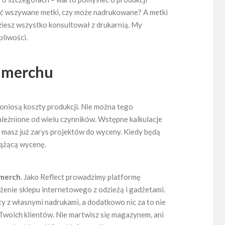
ieć wszywane metki, czy może nadrukowane? A metki
ziesz wszystko konsultował z drukarnią. My
pliwości.
u merchu
 poniosą koszty produkcji. Nie można tego
zależnione od wielu czynników. Wstępne kalkulacje
 masz już zarys projektów do wyceny. Kiedy będą
ążącą wycenę.
 merch
. Jako Reflect prowadzimy platformę
enie sklepu internetowego z odzieżą i gadżetami.
y z własnymi nadrukami, a dodatkowo nic za to nie
woich klientów. Nie martwisz się magazynem, ani