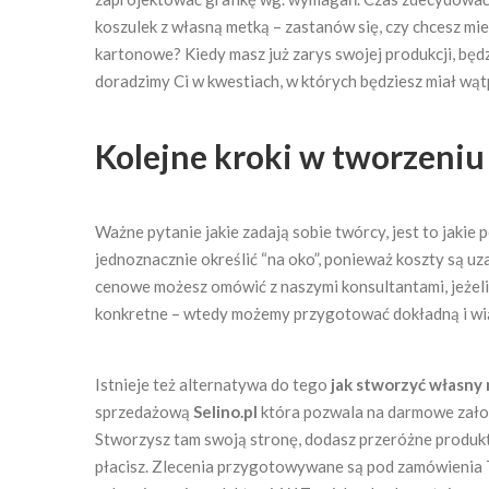
koszulek z własną metką – zastanów się, czy chcesz m
kartonowe? Kiedy masz już zarys swojej produkcji, będ
doradzimy Ci w kwestiach, w których będziesz miał wąt
Kolejne kroki w tworzeni
Ważne pytanie jakie zadają sobie twórcy, jest to jakie
jednoznacznie określić “na oko”, ponieważ koszty są u
cenowe możesz omówić z naszymi konsultantami, jeżeli
konkretne – wtedy możemy przygotować dokładną i wi
Istnieje też alternatywa do tego
jak stworzyć własny
sprzedażową
Selino.pl
która pozwala na darmowe założ
Stworzysz tam swoją stronę, dodasz przeróżne produkt
płacisz. Zlecenia przygotowywane są pod zamówienia T