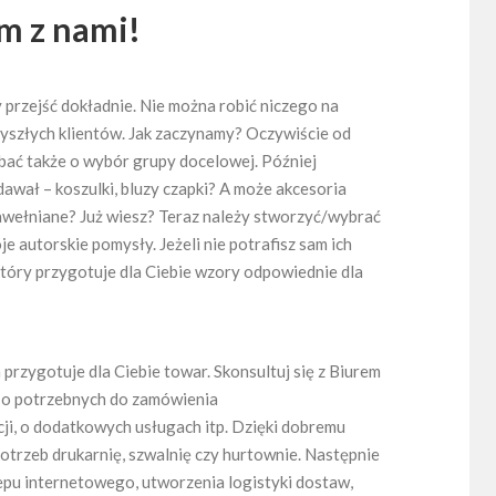
m z nami!
 przejść dokładnie. Nie można robić niczego na
zyszłych klientów. Jak zaczynamy? Oczywiście od
bać także o wybór grupy docelowej. Później
awał – koszulki, bluzy czapki? A może akcesoria
bawełniane? Już wiesz? Teraz należy stworzyć/wybrać
je autorskie pomysły. Jeżeli nie potrafisz sam ich
który przygotuje dla Ciebie wzory odpowiednie dla
 przygotuje dla Ciebie towar. Skonsultuj się z Biurem
, o potrzebnych do zamówienia
cji, o dodatkowych usługach itp. Dzięki dobremu
otrzeb drukarnię, szwalnię czy hurtownie. Następnie
lepu internetowego, utworzenia logistyki dostaw,