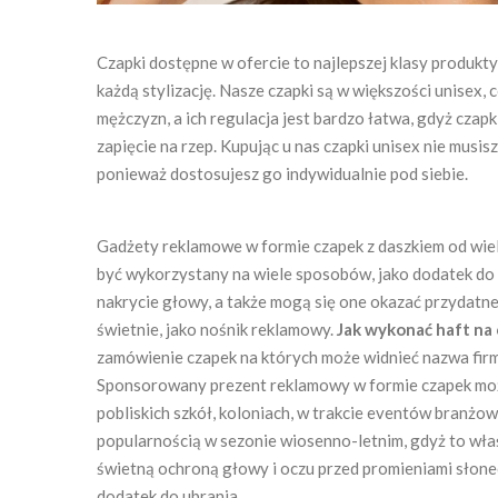
Czapki dostępne w ofercie to najlepszej klasy produkty
każdą stylizację. Nasze czapki są w większości unisex, co
mężczyzn, a ich regulacja jest bardzo łatwa, gdyż czap
zapięcie na rzep. Kupując u nas czapki unisex nie musisz
ponieważ dostosujesz go indywidualnie pod siebie.
Gadżety reklamowe w formie czapek z daszkiem od wielu
być wykorzystany na wiele sposobów, jako dodatek do 
nakrycie głowy, a także mogą się one okazać przydatne 
świetnie, jako nośnik reklamowy.
Jak wykonać haft na
zamówienie czapek na których może widnieć nazwa firm
Sponsorowany prezent reklamowy w formie czapek moż
pobliskich szkół, koloniach, w trakcie eventów branżow
popularnością w sezonie wiosenno-letnim, gdyż to właś
świetną ochroną głowy i oczu przed promieniami słone
dodatek do ubrania.