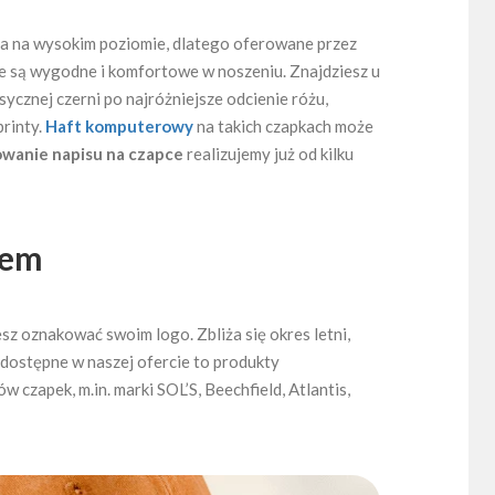
a na wysokim poziomie, dlatego oferowane przez
óre są wygodne i komfortowe w noszeniu. Znajdziesz u
sycznej czerni po najróżniejsze odcienie różu,
printy.
Haft komputerowy
na takich czapkach może
owanie napisu na czapce
realizujemy już od kilku
iem
sz oznakować swoim logo. Zbliża się okres letni,
 dostępne w naszej ofercie to produkty
zapek, m.in. marki SOL’S, Beechfield, Atlantis,