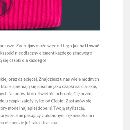
apelusze. Zacznijmy może więc od tego
jak haftować
ększości nieodłączny element każdego zimowego
 się czapki dla każdego!
kiej oraz dziecięcej. Znajdziesz u nas wiele modnych
tóre spełniają się idealnie jako czapki narciarskie,
nnych fasonów, które świetnie ochronią Cię przed
lu czapki zależy tylko od Ciebie! Zastanów się,
óry model najlepiej dopełni Twoją stylizację.
lorystycznie pasujący z ulubionymi rękawiczkami i
ma nie będzie już taka straszna.