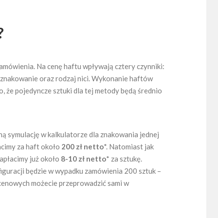
?
mówienia. Na cenę haftu wpływają cztery czynniki:
 znakowanie oraz rodzaj nici. Wykonanie haftów
 że pojedyncze sztuki dla tej metody będą średnio
ą symulację w kalkulatorze dla znakowania jednej
acimy za haft około
200 zł netto
*. Natomiast jak
zapłacimy już około
8-10 zł netto
* za sztukę.
iguracji będzie w wypadku zamówienia 200 sztuk –
i cenowych możecie przeprowadzić sami w