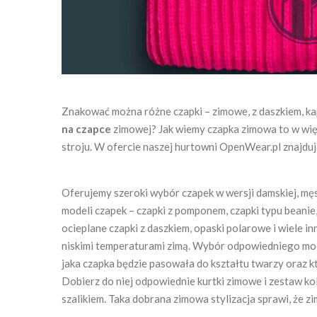
Znakować można różne czapki – zimowe, z daszkiem, k
na czapce
zimowej? Jak wiemy czapka zimowa to w wi
stroju. W ofercie naszej hurtowni OpenWear.pl znajdują
Oferujemy szeroki wybór czapek w wersji damskiej, męs
modeli czapek – czapki z pomponem, czapki typu beanie, k
ocieplane czapki z daszkiem, opaski polarowe i wiele i
niskimi temperaturami zimą. Wybór odpowiedniego mode
jaka czapka będzie pasowała do kształtu twarzy oraz kt
Dobierz do niej odpowiednie kurtki zimowe i zestaw ko
szalikiem. Taka dobrana zimowa stylizacja sprawi, że zi