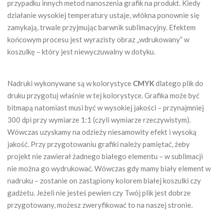
przypadku innych metod nanoszenia grafik na produkt. Kiedy
działanie wysokiej temperatury ustaje, włókna ponownie się
zamykają, trwale przyjmując barwnik sublimacyjny. Efektem
końcowym procesu jest wyrazisty obraz „wdrukowany” w
koszulkę – który jest niewyczuwalny w dotyku.
Nadruki wykonywane są w kolorystyce
CMYK
dlatego plik do
druku przygotuj właśnie w tej kolorystyce. Grafika może być
bitmapą natomiast musi być w wysokiej jakości – przynajmniej
300 dpi przy wymiarze 1:1 (czyli wymiarze rzeczywistym).
Wówczas uzyskamy na odzieży niesamowity efekt i wysoką
jakość. Przy przygotowaniu grafiki należy pamiętać, żeby
projekt nie zawierał żadnego białego elementu – w sublimacji
nie można go wydrukować. Wówczas gdy mamy biały element w
nadruku – zostanie on zastąpiony kolorem białej koszulki czy
gadżetu. Jeżeli nie jesteś pewien czy Twój plik jest dobrze
przygotowany, możesz zweryfikować to na naszej stronie.