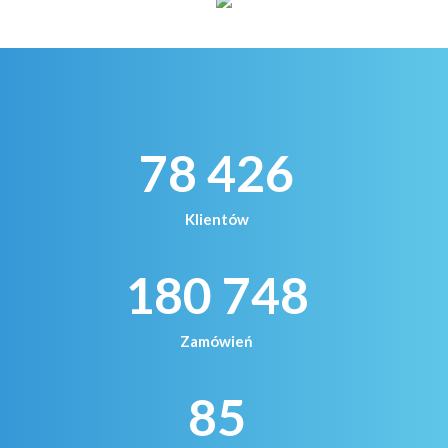
78 426
Klientów
180 748
Zamówień
85