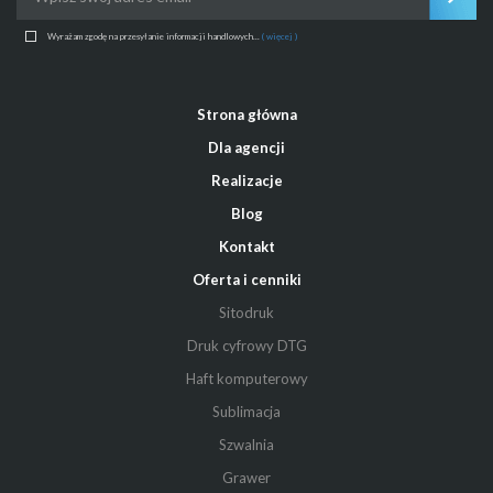
Wyrażam zgodę na przesyłanie informacji handlowych...
( więcej )
Strona główna
Dla agencji
Realizacje
Blog
Kontakt
Oferta i cenniki
Sitodruk
Druk cyfrowy DTG
Haft komputerowy
Sublimacja
Szwalnia
Grawer