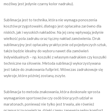
możliwy jest jedynie czarny kolor nadruku).
Sublimacja jest to technika, która nie wymaga ponoszenia
kosztów przygotowalni, dlatego jest opłacalna zarówno dla
niskich, jak i wysokich nakładów. Na jej cenę wpływają jedynie
wielkość pola zadruku oraz łączny nakład zamówienia.
Druk
sublimacyjny jest opłacalny praktycznie od pojedynczych sztuk,
także będzie idealny do wyboru nawet dla zamówień
indywidualnych – np. koszulki z własnym nadrukiem czy koszulki
techniczne na siłownie. Metoda sublimacji wykorzystywana
jest także do znakowania fullprint. Wówczas zadrukowuje się
wykroje, które później zostaną zszyte.
Sublimacja to metoda znakowania, która doskonale sprosta
wymaganiom sportowców czy osób biorących udział w
maratonach, ponieważ nie tylko jest trwała, ale również
przepuszcza powietrze, dzięki czemu zapewnia pełny komfort