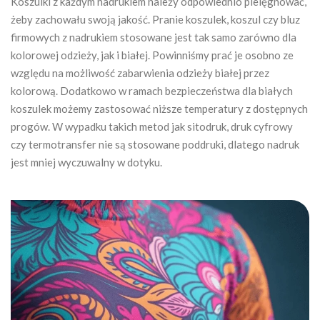
Koszulki z każdym nadrukiem
należy odpowiednio pielęgnować,
żeby zachowału swoją jakość. Pranie koszulek, koszul czy bluz
firmowych z nadrukiem stosowane jest tak samo zarówno dla
kolorowej odzieży, jak i białej. Powinniśmy prać je osobno ze
względu na możliwość zabarwienia odzieży białej przez
kolorową. Dodatkowo w ramach bezpieczeństwa dla białych
koszulek możemy zastosować niższe temperatury z dostępnych
progów. W wypadku takich metod jak sitodruk, druk cyfrowy
czy termotransfer nie są stosowane poddruki, dlatego nadruk
jest mniej wyczuwalny w dotyku.