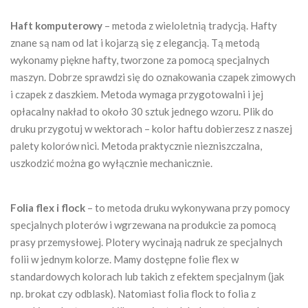
Haft komputerowy
– metoda z wieloletnią tradycją. Hafty
znane są nam od lat i kojarzą się z elegancją. Tą metodą
wykonamy piękne hafty, tworzone za pomocą specjalnych
maszyn. Dobrze sprawdzi się do oznakowania czapek zimowych
i czapek z daszkiem. Metoda wymaga przygotowalni i jej
opłacalny nakład to około 30 sztuk jednego wzoru. Plik do
druku przygotuj w wektorach – kolor haftu dobierzesz z naszej
palety kolorów nici. Metoda praktycznie niezniszczalna,
uszkodzić można go wyłącznie mechanicznie.
Folia flex i flock
– to metoda druku wykonywana przy pomocy
specjalnych ploterów i wgrzewana na produkcie za pomocą
prasy przemysłowej. Plotery wycinają nadruk ze specjalnych
folii w jednym kolorze. Mamy dostępne folie flex w
standardowych kolorach lub takich z efektem specjalnym (jak
np. brokat czy odblask). Natomiast folia flock to folia z