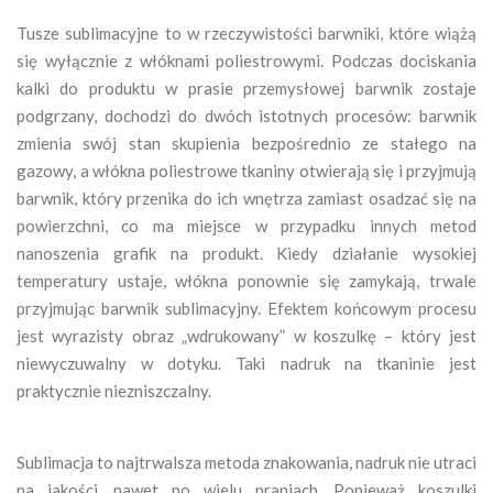
Tusze sublimacyjne to w rzeczywistości barwniki, które wiążą
się wyłącznie z włóknami poliestrowymi. Podczas dociskania
kalki do produktu w prasie przemysłowej barwnik zostaje
podgrzany, dochodzi do dwóch istotnych procesów: barwnik
zmienia swój stan skupienia bezpośrednio ze stałego na
gazowy, a włókna poliestrowe tkaniny otwierają się i przyjmują
barwnik, który przenika do ich wnętrza zamiast osadzać się na
powierzchni, co ma miejsce w przypadku innych metod
nanoszenia grafik na produkt. Kiedy działanie wysokiej
temperatury ustaje, włókna ponownie się zamykają, trwale
przyjmując barwnik sublimacyjny. Efektem końcowym procesu
jest wyrazisty obraz „wdrukowany” w koszulkę – który jest
niewyczuwalny w dotyku. Taki nadruk na tkaninie jest
praktycznie niezniszczalny.
Sublimacja to najtrwalsza metoda znakowania, nadruk nie utraci
na jakości, nawet po wielu praniach. Ponieważ koszulki