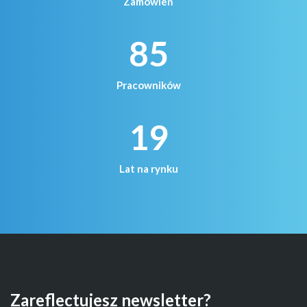
Zamówień
85
Pracowników
19
Lat na rynku
Zareflectujesz newsletter?