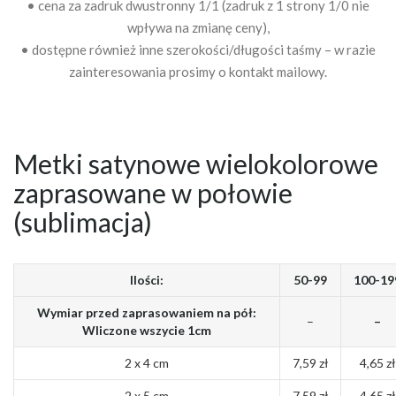
• cena za zadruk dwustronny 1/1 (zadruk z 1 strony 1/0 nie
wpływa na zmianę ceny),
• dostępne również inne szerokości/długości taśmy – w razie
zainteresowania prosimy o kontakt mailowy.
Metki satynowe wielokolorowe
zaprasowane w połowie
(sublimacja)
Ilości:
50-99
100-19
Wymiar przed zaprasowaniem na pół:
–
–
Wliczone wszycie 1cm
2 x 4 cm
7,59 zł
4,65 zł
2 x 5 cm
7,59 zł
4,65 zł