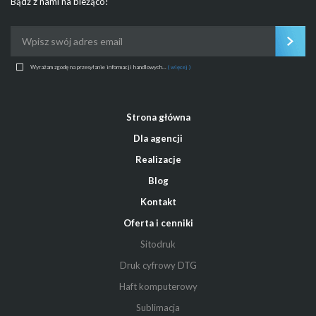
Bądź z nami na bieżąco!
Wyrażam zgodę na przesyłanie informacji handlowych...
( więcej )
Strona główna
Dla agencji
Realizacje
Blog
Kontakt
Oferta i cenniki
Sitodruk
Druk cyfrowy DTG
Haft komputerowy
Sublimacja