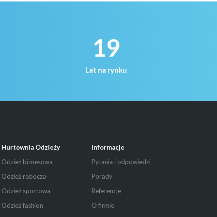
19
Lat na rynku
Hurtownia Odzieży
Informacje
Odzież biznesowa
Pytania i odpowiedzi
Odzież robocza
Porady
Odzież sportowa
Referencje
Odzież fashion
O firmie