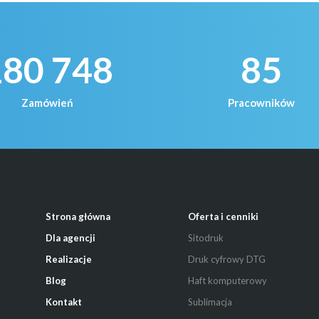
180 748
85
Zamówień
Pracowników
Strona główna
Oferta i cenniki
Dla agencji
Sitodruk
Realizacje
Druk cyfrowy DTG
Blog
Haft komputerowy
Kontakt
Sublimacja