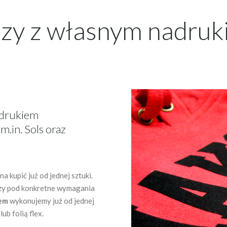
uzy z własnym nadruk
nadrukiem
.in. Sols oraz
 kupić już od jednej sztuki.
zy pod konkretne wymagania
iem
wykonujemy już od jednej
ub folią flex.