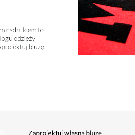
nym nadrukiem to
logu odzieży
aprojektuj bluzę:
Zaprojektuj własną bluzę